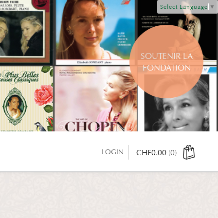
Select Language
▼
SOUTENIR LA
FONDATION
LOGIN
CHF
0.00
(0)