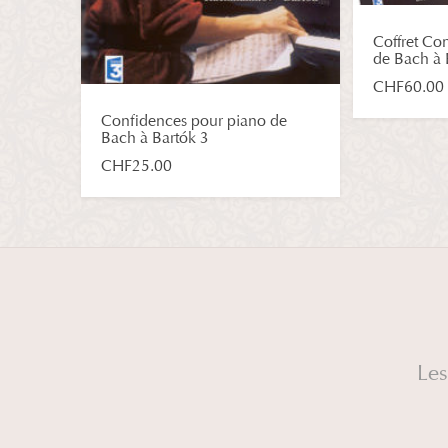
Coffret Co
de Bach à 
CHF
60.00
Confidences pour piano de
Bach à Bartók 3
CHF
25.00
Les