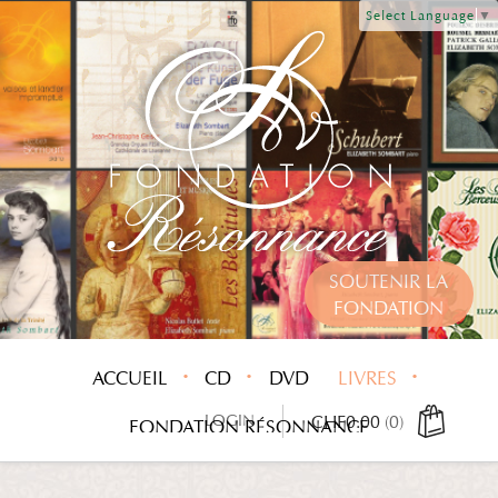
Select Language
▼
SOUTENIR LA
FONDATION
ACCUEIL
CD
DVD
LIVRES
LOGIN
CHF
0.00
(0)
FONDATION RÉSONNANCE