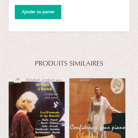
Coffret
Confidences
Ajouter au panier
pour
piano
de
Bach
à
Bartók
PRODUITS SIMILAIRES