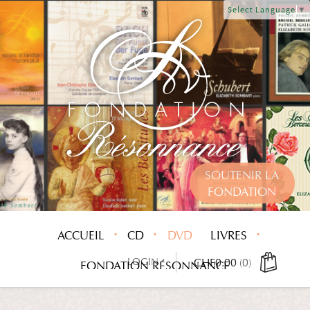
Select Language
▼
SOUTENIR LA
FONDATION
ACCUEIL
CD
DVD
LIVRES
LOGIN
CHF
0.00
(0)
FONDATION RÉSONNANCE