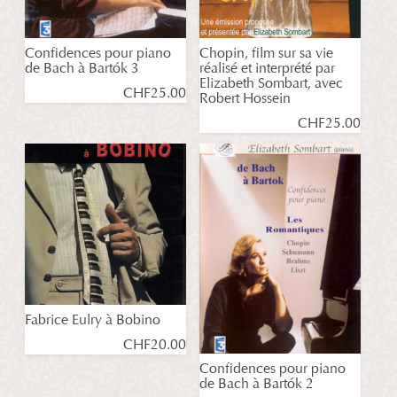
Confidences pour piano
Chopin, film sur sa vie
de Bach à Bartók 3
réalisé et interprété par
Elizabeth Sombart, avec
CHF
25.00
Robert Hossein
CHF
25.00
Fabrice Eulry à Bobino
CHF
20.00
Confidences pour piano
de Bach à Bartók 2