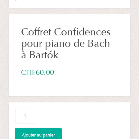
Coffret Confidences
pour piano de Bach
à Bartók
CHF
60.00
quantité
de
Coffret
Confidences
Ajouter au panier
pour