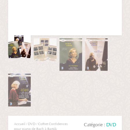
Accueil
/
DVD
/ Coffret Confidences
Catégorie :
DVD
pour piano de Bach à Bartók