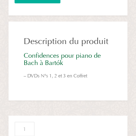
piano
de
Bach
à
Bartók
Description du produit
Confidences pour piano de
Bach à Bartók
– DVDs N°s 1, 2 et 3 en Coffret
quantité
de