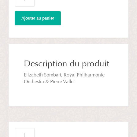
de
Beethoven
Piano
Ajouter au panier
Concertos
No.
5
&
Triple
Concerto
Description du produit
Elizabeth Sombart, Royal Philharmonic
Orchestra & Pierre Vallet
quantité