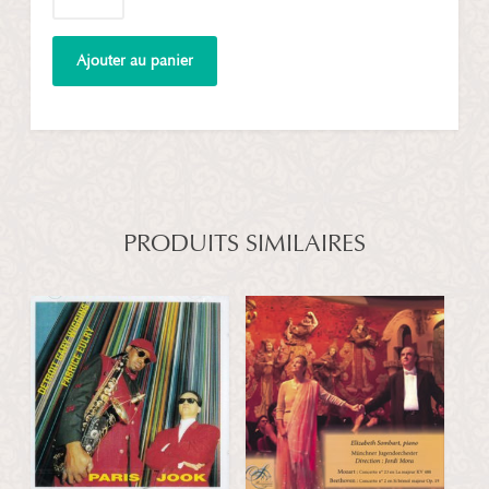
de
Beethoven
Piano
Ajouter au panier
Concertos
No.
5
&
Triple
Concerto
PRODUITS SIMILAIRES