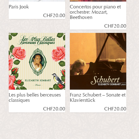
Paris Jook
Concertos pour piano et
orchestre: Mozart,
CHF
20.00
Beethoven
CHF
20.00
Les plus belles berceuses
Franz Schubert – Sonate et
classiques
Klavierstück
CHF
20.00
CHF
20.00