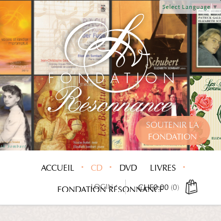
Select Language
▼
SOUTENIR LA
FONDATION
ACCUEIL
CD
DVD
LIVRES
LOGIN
CHF
0.00
(0)
FONDATION RÉSONNANCE