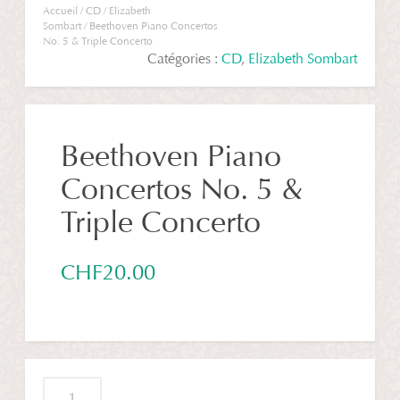
Accueil
/
CD
/
Elizabeth
Sombart
/ Beethoven Piano Concertos
No. 5 & Triple Concerto
Catégories :
CD
,
Elizabeth Sombart
Beethoven Piano
Concertos No. 5 &
Triple Concerto
CHF
20.00
quantité