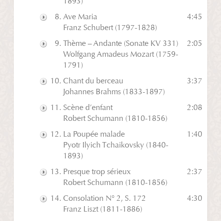
1893)
Ave Maria
4:45
Play
Franz Schubert (1797-1828)
Thème – Andante (Sonate KV 331)
2:05
Play
Wolfgang Amadeus Mozart (1759-
1791)
Chant du berceau
3:37
Play
Johannes Brahms (1833-1897)
Scène d’enfant
2:08
Play
Robert Schumann (1810-1856)
La Poupée malade
1:40
Play
Pyotr Ilyich Tchaikovsky (1840-
1893)
Presque trop sérieux
2:37
Play
Robert Schumann (1810-1856)
Consolation N° 2, S. 172
4:30
Play
Franz Liszt (1811-1886)