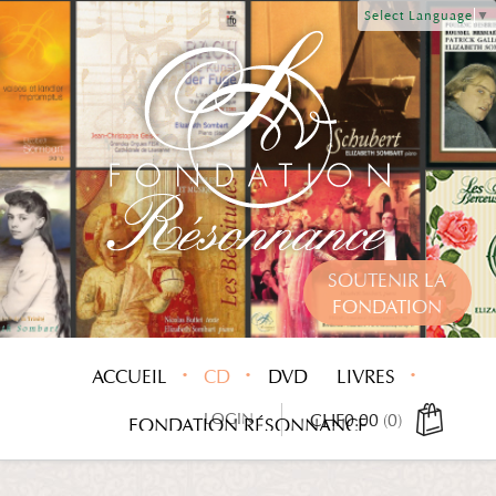
Select Language
▼
SOUTENIR LA
FONDATION
ACCUEIL
CD
DVD
LIVRES
LOGIN
CHF
0.00
(0)
FONDATION RÉSONNANCE