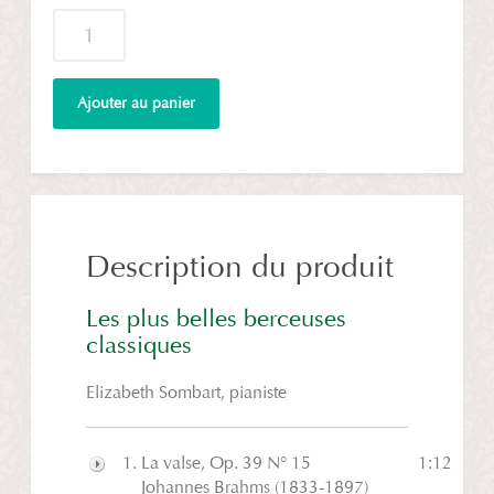
quantité
de
Les
plus
Ajouter au panier
belles
berceuses
classiques
Description du produit
Les plus belles berceuses
classiques
Elizabeth Sombart, pianiste
La valse, Op. 39 N° 15
1:12
Play
Johannes Brahms (1833-1897)