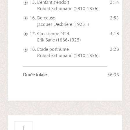
L’enfant s’endort
2:14
Play
Robert Schumann (1810-1856)
Berceuse
2:53
Play
Jacques Desbrière (1925- )
Grossienne N° 4
4:18
Play
Erik Satie (1866-1925)
Etude posthume
2:28
Play
Robert Schumann (1810-1856)
Durée totale
56:38
quantité