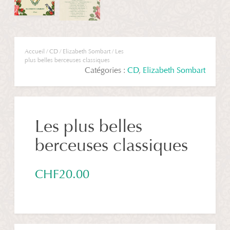
Accueil
/
CD
/
Elizabeth Sombart
/ Les
plus belles berceuses classiques
Catégories :
CD
,
Elizabeth Sombart
Les plus belles
berceuses classiques
CHF
20.00