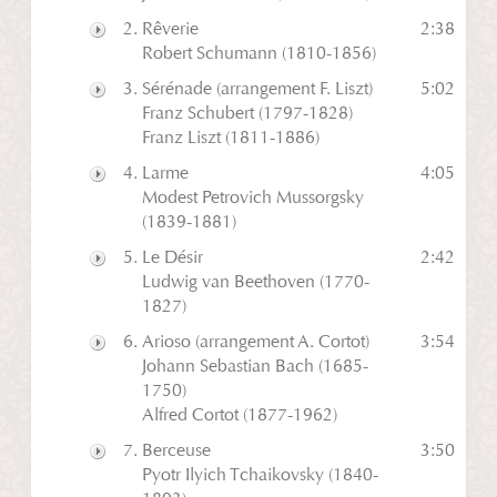
Rêverie
2:38
Play
Robert Schumann (1810-1856)
Sérénade (arrangement F. Liszt)
5:02
Play
Franz Schubert (1797-1828)
Franz Liszt (1811-1886)
Larme
4:05
Play
Modest Petrovich Mussorgsky
(1839-1881)
Le Désir
2:42
Play
Ludwig van Beethoven (1770-
1827)
Arioso (arrangement A. Cortot)
3:54
Play
Johann Sebastian Bach (1685-
1750)
Alfred Cortot (1877-1962)
Berceuse
3:50
Play
Pyotr Ilyich Tchaikovsky (1840-