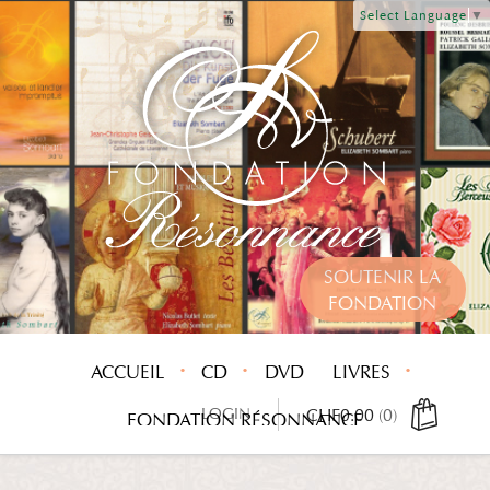
Select Language
▼
SOUTENIR LA
FONDATION
ACCUEIL
CD
DVD
LIVRES
LOGIN
CHF
0.00
(0)
FONDATION RÉSONNANCE