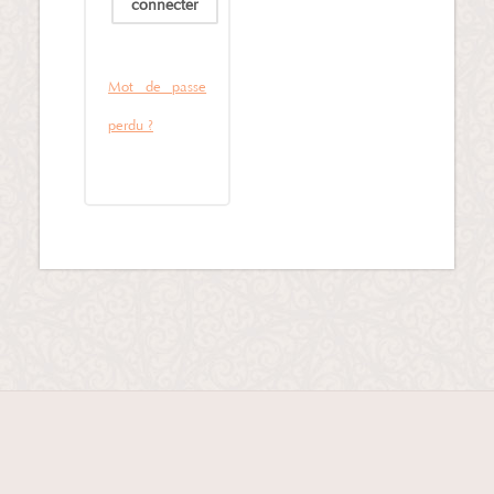
connecter
Mot de passe
perdu ?