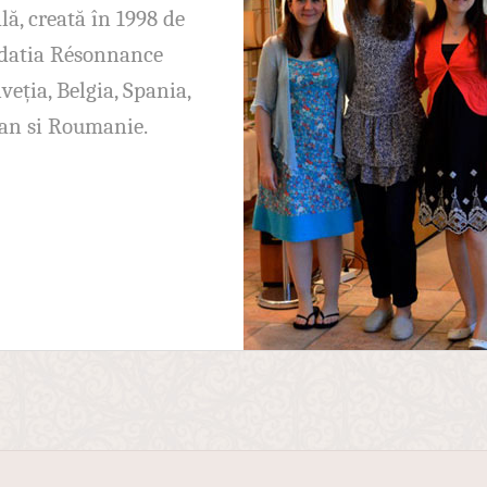
ă, creată în 1998 de
ndatia Résonnance
lveția, Belgia, Spania,
iban si Roumanie.