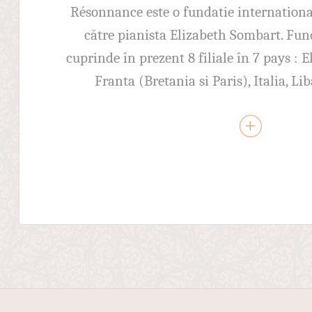
Résonnance este o fundatie international
către pianista Elizabeth Sombart. Fu
cuprinde în prezent 8 filiale în 7 pays : E
Franta (Bretania si Paris), Italia, L