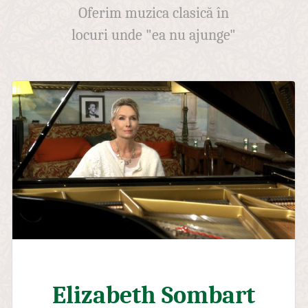
Oferim muzica clasică în
locuri unde "ea nu ajunge"
Elizabeth Sombart