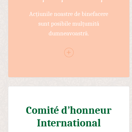
Acțiunile noastre de binefacere
sunt posibile mulțumită
dumneavoastră.
Comité d’honneur
International