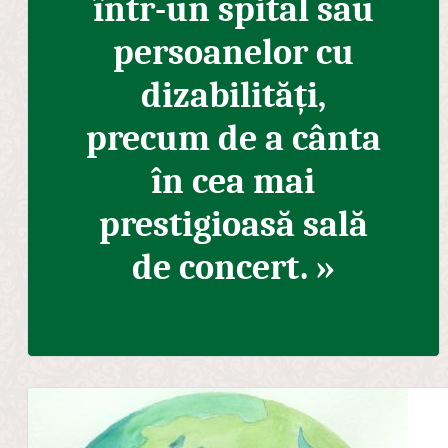
într-un spital sau
persoanelor cu
dizabilități,
precum de a cânta
în cea mai
prestigioasă sală
de concert. »