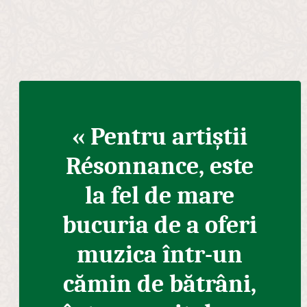
« Pentru artiștii
Résonnance, este
la fel de mare
bucuria de a oferi
muzica într-un
cămin de bătrâni,