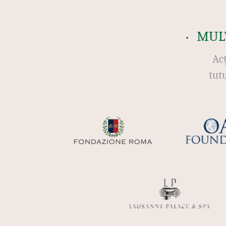
MUL
Acț
tut