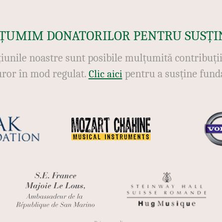
ȚUMIM DONATORILOR PENTRU SUSȚI
iunile noastre sunt posibile mulțumită contribuți
uror în mod regulat.
pentru a susține funda
Clic aici