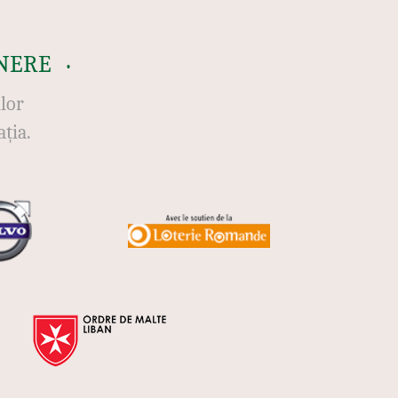
NERE
ilor
ția.