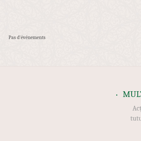
Pas d'événements
MUL
Acț
tut