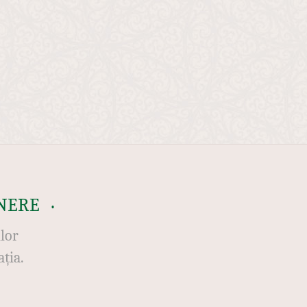
NERE
ilor
ția.