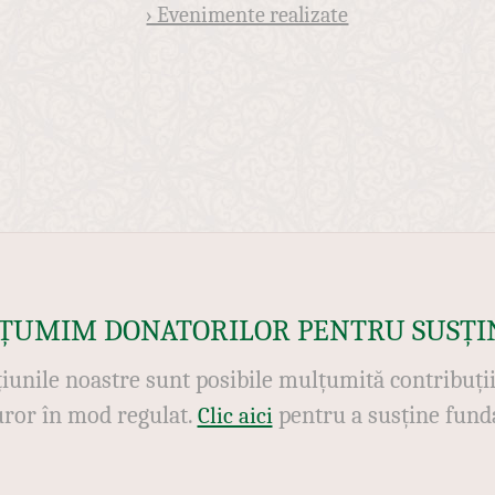
› Evenimente realizate
ȚUMIM DONATORILOR PENTRU SUSȚI
iunile noastre sunt posibile mulțumită contribuți
uror în mod regulat.
pentru a susține funda
Clic aici