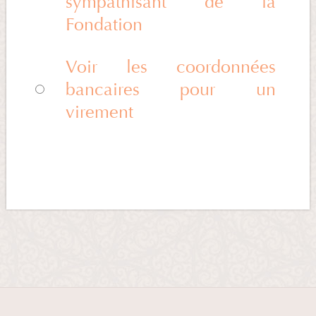
sympathisant de la
Fondation
Voir les coordonnées
bancaires pour un
virement