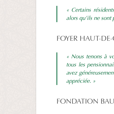
« Certains résiden
alors qu’ils ne sont
FOYER HAUT-DE-
« Nous tenons à vo
tous les pensionna
avez généreusement
appréciée. »
FONDATION BA