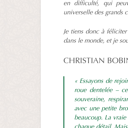
en difficulté, qui pe
universelle des grands 
Je tiens donc à félicite
dans le monde, et je s
CHRISTIAN BOBIN
« Essayons de rejoi
roue dentelée – c
souveraine, respir
avec une petite bro
beaucoup. La vraie 
chaque détail. Mais