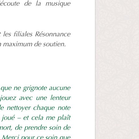
l’écoute de la musique
t les filiales Résonnance
un maximum de soutien.
, que ne grignote aucune
jouez avec une lenteur
de nettoyer chaque note
 joué – et cela me plaît
mort, de prendre soin de
… Merci pour ce soin que