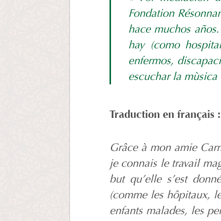
Fondation Résonnan
hace muchos años. 
hay (como hospital
enfermos, discapaci
escuchar la mùsica 
T
raduction en français :
Grâce à mon amie Carm
je connais le travail m
but qu’elle s’est donn
(comme les hôpitaux, les
enfants malades, les pe