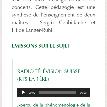
concerts. Cette pédagogie est une
synthèse de l’enseignement de deux
maîtres : Sergiù Celibidache et
Hilde Langer-Rühl.
EMISSONS SUR LE SUJET
RADIO TÉLÉVISION SUISSE
(RTS LA 1ÈRE)
Lecteur
00:00
00:00
audio
Aperçu de la phénoménologie de la