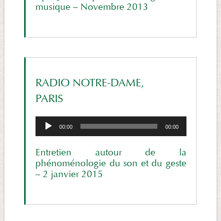
musique – Novembre 2013
RADIO NOTRE-DAME,
PARIS
Lecteur
00:00
00:00
audio
Entretien autour de la
phénoménologie du son et du geste
– 2 janvier 2015