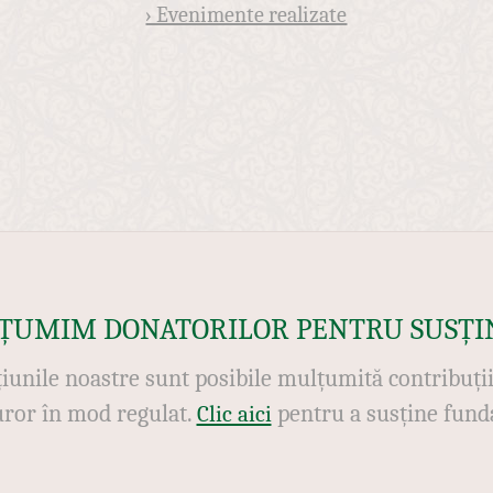
› Evenimente realizate
ȚUMIM DONATORILOR PENTRU SUSȚI
iunile noastre sunt posibile mulțumită contribuți
uror în mod regulat.
pentru a susține funda
Clic aici