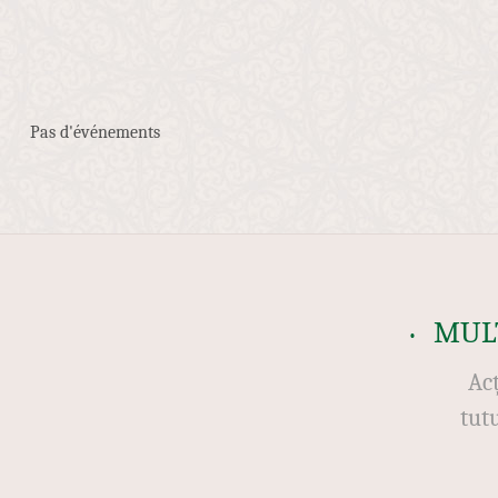
Pas d'événements
MUL
Acț
tut