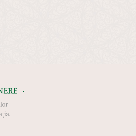
NERE
ilor
ția.