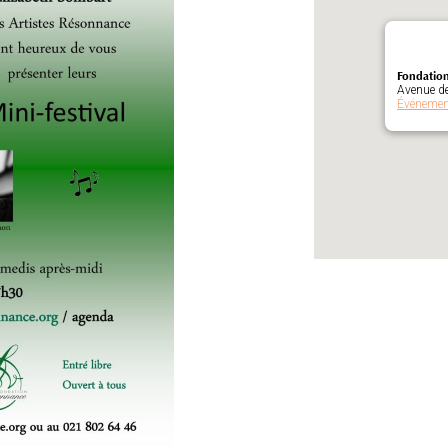
Fondatio
Avenue de
Événeme