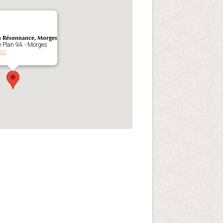
n Résonnance, Morges
 Plan 9A - Morges
nts