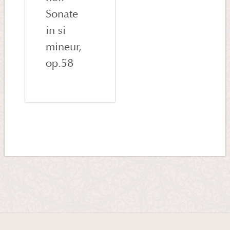
Sonate
in si
mineur,
op.58