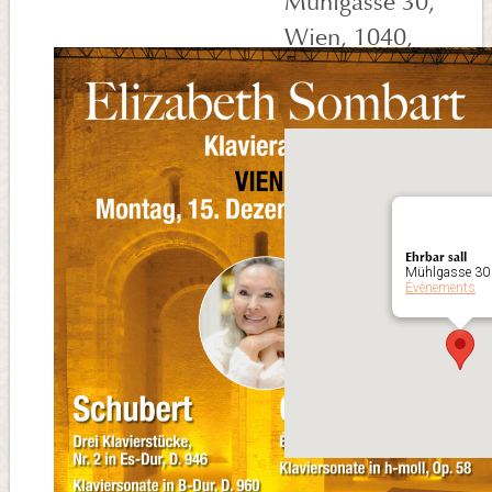
Mühlgasse 30,
Wien, 1040,
Autriche
Ehrbar sall
Mühlgasse 30 
Événements